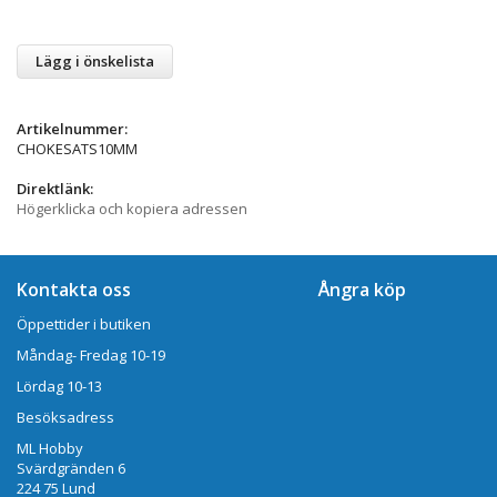
Lägg i önskelista
Artikelnummer:
CHOKESATS10MM
Direktlänk:
Högerklicka och kopiera adressen
Kontakta oss
Ångra köp
Öppettider i butiken
Måndag- Fredag 10-19
Lördag 10-13
Besöksadress
ML Hobby
Svärdgränden 6
224 75 Lund