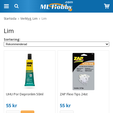
Startsida
Verktyg, Lim
Lim
Lim
Sortering:
UHU Por Depronlim 50ml
ZAP Flexi Tips 24st
55 kr
55 kr