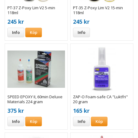
PT-37 Z-Poxy Lim V2 5-min
PT-35 Z-Poxy Lim V2 15-min
118ml
118ml
245 kr
245 kr
Info
Köp
Info
SPEED EPOXY II, 60min Deluxe
ZAP-O Foam-safe CA "Luktfri"
Materials 224 gram
20 gram
375 kr
165 kr
Info
Köp
Info
Köp