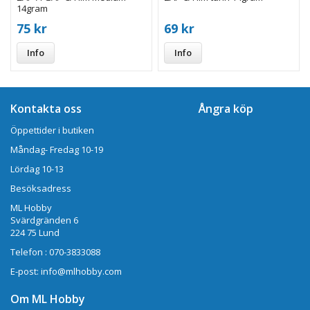
14gram
75 kr
69 kr
Info
Info
Kontakta oss
Ångra köp
Öppettider i butiken
Måndag- Fredag 10-19
Lördag 10-13
Besöksadress
ML Hobby
Svärdgränden 6
224 75 Lund
Telefon : 070-3833088
E-post: info@mlhobby.com
Om ML Hobby