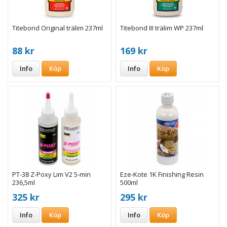
Titebond Original trälim 237ml
Titebond III trälim WP 237ml
88 kr
169 kr
Info
Köp
Info
Köp
PT-38 Z-Poxy Lim V2 5-min
Eze-Kote 1K Finishing Resin
236,5ml
500ml
325 kr
295 kr
Info
Köp
Info
Köp