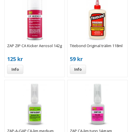
ZAP ZIP CA Kicker Aerosol 142g
Titebond Original trälim 118ml
125 kr
59 kr
Info
Info
ZAP-A-GAP CA-lim medium
ZAP CA-lim tunn 14gram