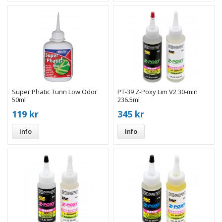
Super Phatic Tunn Low Odor
PT-39 Z-Poxy Lim V2 30-min
50ml
236.5ml
119 kr
345 kr
Info
Info