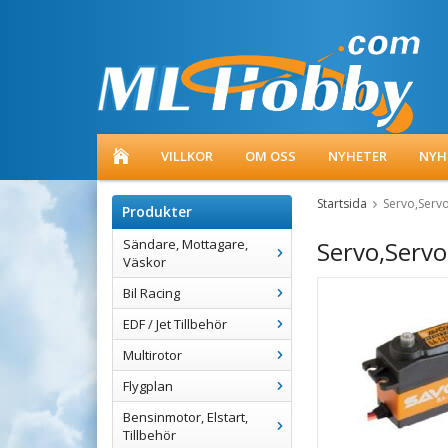
VILLKOR
OM OSS
NYHETER
NYH
Startsida
Servo,Serv
Produkter
Sändare, Mottagare,
Servo,Serv
Väskor
Bil Racing
EDF / Jet Tillbehör
Multirotor
Flygplan
Bensinmotor, Elstart,
Tillbehör