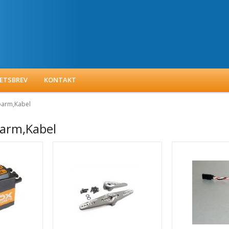
ETSBREV
KONTAKT
oarm,Kabel
oarm,Kabel