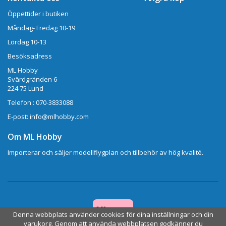
Öppettider i butiken
Måndag- Fredag 10-19
Lördag 10-13
Besöksadress
ML Hobby
Svärdgränden 6
224 75 Lund
Telefon : 070-3833088
E-post: info@mlhobby.com
Om ML Hobby
Importerar och säljer modellflygplan och tillbehör av hög kvalité.
Denna webbplats använder cookies för dina inställningar och din
varukorg. Genom att använda webbplatsen godkänner du