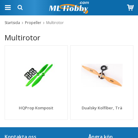
Startsida
Propeller
Multirotor
Multirotor
HQProp Komposit
Dualsky Kolfiber, Trä
Kontakta oss
Ångra köp