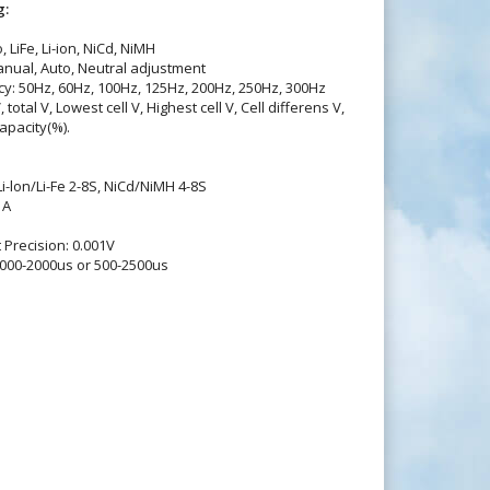
g:
 LiFe, Li-ion, NiCd, NiMH
nual, Auto, Neutral adjustment
y: 50Hz, 60Hz, 100Hz, 125Hz, 200Hz, 250Hz, 300Hz
total V, Lowest cell V, Highest cell V, Cell differens V,
apacity(%).
Li-lon/Li-Fe 2-8S, NiCd/NiMH 4-8S
1A
 Precision: 0.001V
1000-2000us or 500-2500us
m