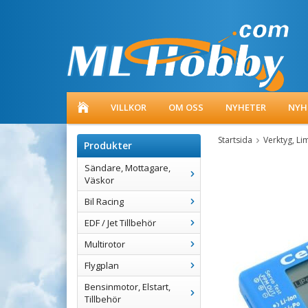
VILLKOR
OM OSS
NYHETER
NYH
Startsida
Verktyg, Li
Produkter
Sändare, Mottagare,
Väskor
Bil Racing
EDF / Jet Tillbehör
Multirotor
Flygplan
Bensinmotor, Elstart,
Tillbehör