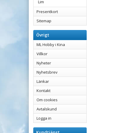
Lim
Presentkort
Sitemap
Övrigt
ML Hobby i Kina
Villkor
Nyheter
Nyhetsbrev
Länkar
Kontakt
Om cookies
Avtalskund
Logga in
Kundtjänst