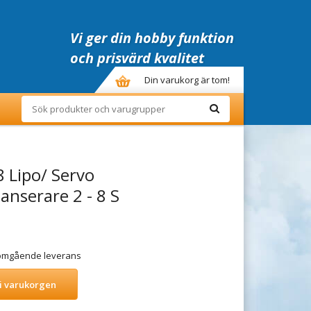
Vi ger din hobby funktion
och prisvärd kvalitet
Din varukorg är tom!
8 Lipo/ Servo
anserare 2 - 8 S
r omgående leverans
i varukorgen