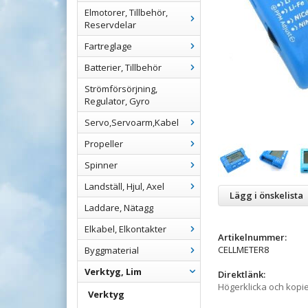
Elmotorer, Tillbehör,
Reservdelar
Fartreglage
Batterier, Tillbehör
Strömförsörjning,
Regulator, Gyro
Servo,Servoarm,Kabel
Propeller
Spinner
Landställ, Hjul, Axel
Lägg i önskelista
Laddare, Nätagg
Elkabel, Elkontakter
Artikelnummer:
CELLMETER8
Byggmaterial
Verktyg, Lim
Direktlänk:
Högerklicka och kopi
Verktyg