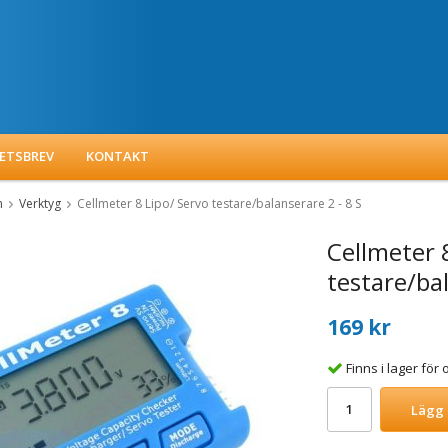
ETSBREV
KONTAKT
m
Verktyg
Cellmeter 8 Lipo/ Servo testare/balanserare 2 - 8 S
Cellmeter 
testare/bal
169 kr
Finns i lager fö
Lägg 