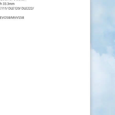
ch 33.3mm
E111/ DLE120/ DLE222/
/EVO58/MVVS58