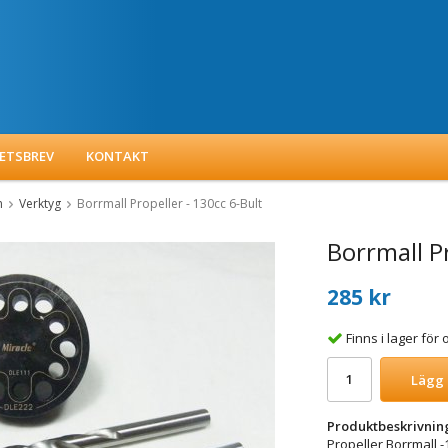
ETSBREV
KONTAKT
m
Verktyg
Borrmall Propeller - 130cc 6-Bult
Borrmall Pr
285 kr
Finns i lager fö
Lägg 
Produktbeskrivnin
Propeller Borrmall -1