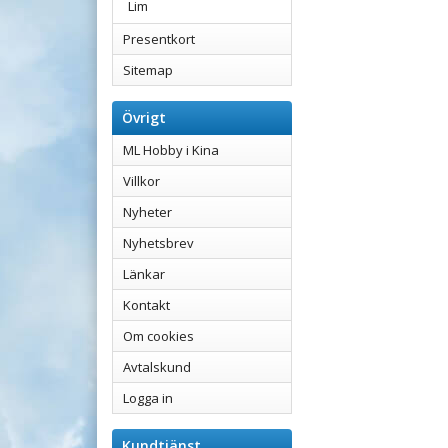
Lim
Presentkort
Sitemap
Övrigt
ML Hobby i Kina
Villkor
Nyheter
Nyhetsbrev
Länkar
Kontakt
Om cookies
Avtalskund
Logga in
Kundtjänst