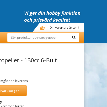
Vi ger din hobby funktion
och prisvärd kvalitet
Din varukorg är tom!
opeller - 130cc 6-Bult
r omgående leverans
i varukorgen
g:
20cc för 6 bultar.