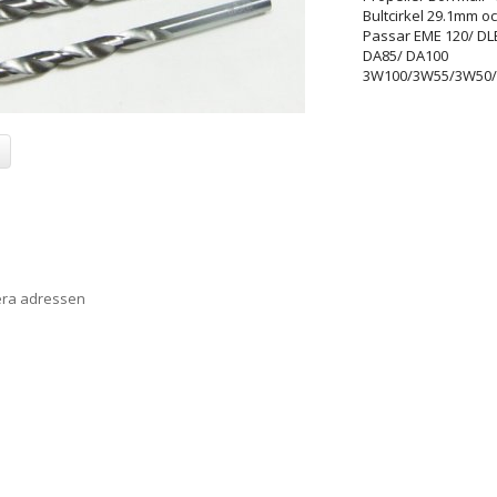
Bultcirkel 29.1mm o
Passar EME 120/ DL
DA85/ DA100
3W100/3W55/3W50
era adressen