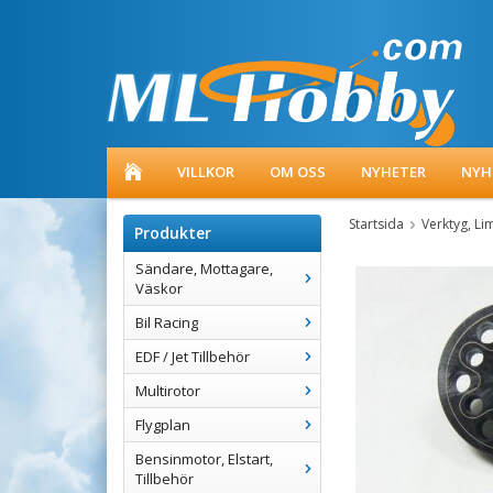
VILLKOR
OM OSS
NYHETER
NYH
Startsida
Verktyg, Li
Produkter
Sändare, Mottagare,
Väskor
Bil Racing
EDF / Jet Tillbehör
Multirotor
Flygplan
Bensinmotor, Elstart,
Tillbehör