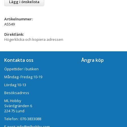
Lägg i önskelista
Artikelnummer:
AS549
Direktlänk:
Högerklicka och kopiera adressen
Kontakta oss
Ångra köp
Öppettider i butiken
Måndag- Fredag 10-19
Lördag 10-13
Besöksadress
ML Hobby
Svärdgränden 6
224 75 Lund
Telefon : 070-3833088
E-post: info@mlhobby.com