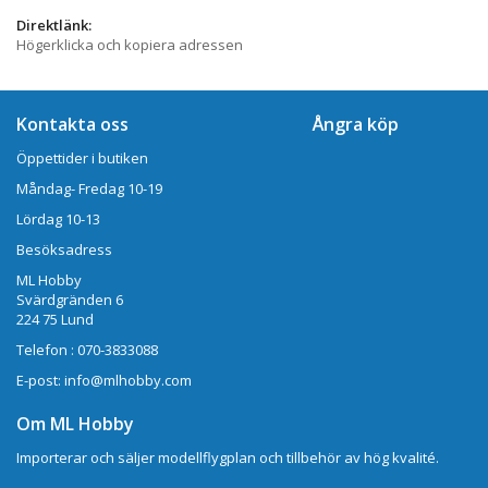
Direktlänk:
Högerklicka och kopiera adressen
Kontakta oss
Ångra köp
Öppettider i butiken
Måndag- Fredag 10-19
Lördag 10-13
Besöksadress
ML Hobby
Svärdgränden 6
224 75 Lund
Telefon : 070-3833088
E-post: info@mlhobby.com
Om ML Hobby
Importerar och säljer modellflygplan och tillbehör av hög kvalité.