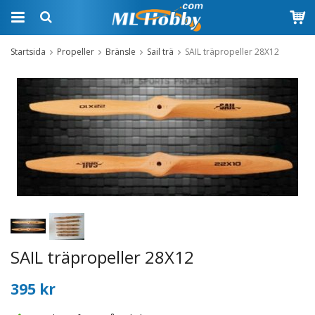
Startsida
Propeller
Bränsle
Sail trä
SAIL träpropeller 28X12
SAIL träpropeller 28X12
395 kr