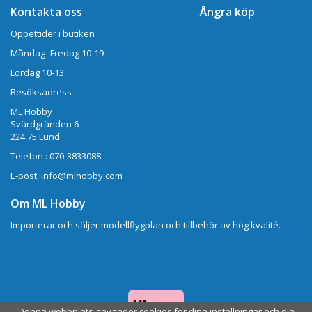
Kontakta oss
Ångra köp
Öppettider i butiken
Måndag- Fredag 10-19
Lördag 10-13
Besöksadress
ML Hobby
Svärdgränden 6
224 75 Lund
Telefon : 070-3833088
E-post: info@mlhobby.com
Om ML Hobby
Importerar och säljer modellflygplan och tillbehör av hög kvalité.
Denna webbplats använder cookies för dina inställningar och din