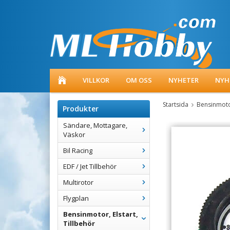
VILLKOR
OM OSS
NYHETER
NYH
Startsida
Bensinmotor
Produkter
Sändare, Mottagare,
Väskor
Bil Racing
EDF / Jet Tillbehör
Multirotor
Flygplan
Bensinmotor, Elstart,
Tillbehör