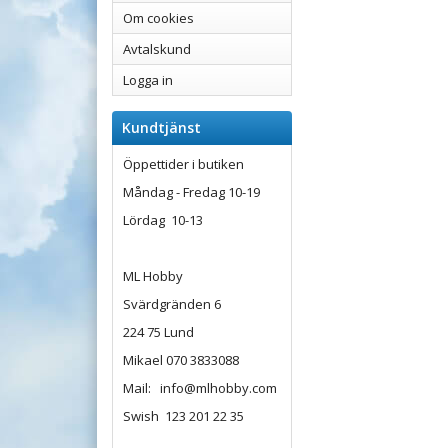
Om cookies
Avtalskund
Logga in
Kundtjänst
Öppettider i butiken
Måndag - Fredag 10-19
Lördag 10-13
ML Hobby
Svärdgränden 6
224 75 Lund
Mikael 070 3833088
Mail: info@mlhobby.com
Swish 123 201 22 35