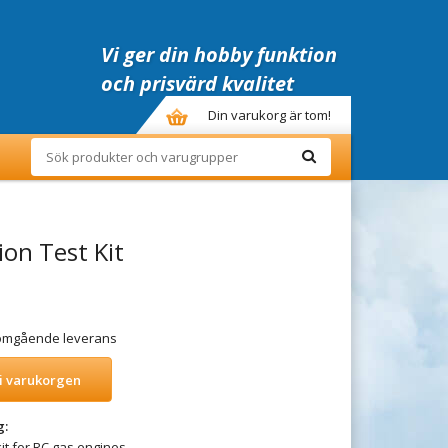
Vi ger din hobby funktion
och prisvärd kvalitet
Din varukorg är tom!
ion Test Kit
r omgående leverans
i varukorgen
g:
it for RC gas engines.