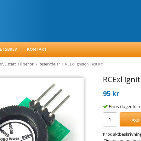
ETSBREV
KONTAKT
, Elstart, Tillbehör
Reservdelar
RCExl Ignition Test Kit
RCExl Ignit
95 kr
Finns i lager fö
Lägg 
Produktbeskrivnin
Timing and testing k