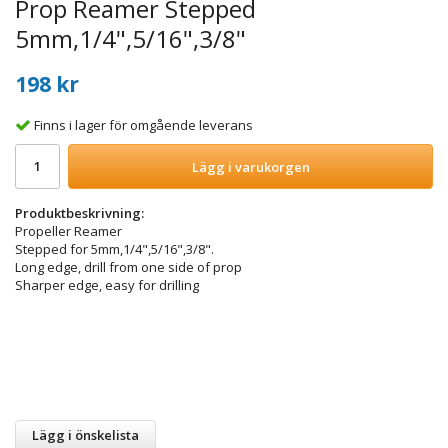
Prop Reamer Stepped
5mm,1/4",5/16",3/8"
198 kr
Finns i lager för omgående leverans
Lägg i varukorgen
Produktbeskrivning:
Propeller Reamer
Stepped for 5mm,1/4",5/16",3/8".
Long edge, drill from one side of prop
Sharper edge, easy for drilling
Lägg i önskelista