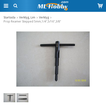
Startsida
Verktyg, Lim
Verktyg
Prop Reamer Stepped 5mm,1/4",5/16",3/8"