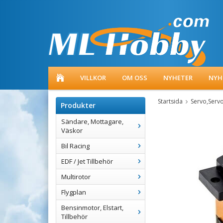
VILLKOR
OM OSS
NYHETER
NYH
Startsida
Servo,Serv
Produkter
Sändare, Mottagare,
Väskor
Bil Racing
EDF / Jet Tillbehör
Multirotor
Flygplan
Bensinmotor, Elstart,
Tillbehör