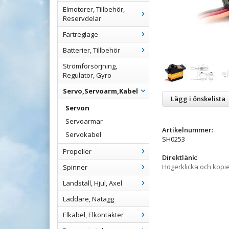
Elmotorer, Tillbehör,
Reservdelar
Fartreglage
Batterier, Tillbehör
Strömförsörjning,
Regulator, Gyro
Servo,Servoarm,Kabel
Lägg i önskelista
Servon
Servoarmar
Artikelnummer:
Servokabel
SH0253
Propeller
Direktlänk:
Högerklicka och kopi
Spinner
Landställ, Hjul, Axel
Laddare, Nätagg
Elkabel, Elkontakter