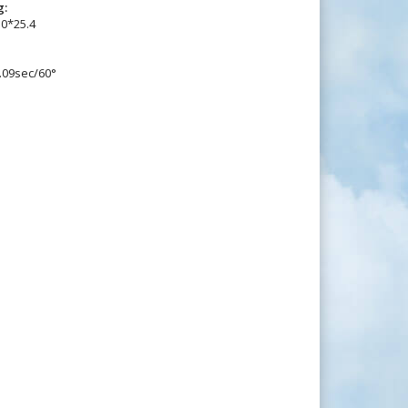
g:
.0*25.4
.09sec/60°