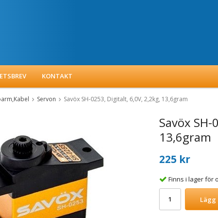
ETSBREV
KONTAKT
oarm,Kabel
Servon
Savöx SH-0253, Digitalt, 6,0V, 2,2kg, 13,6gram
Savöx SH-02
13,6gram
225 kr
Finns i lager fö
Lägg 