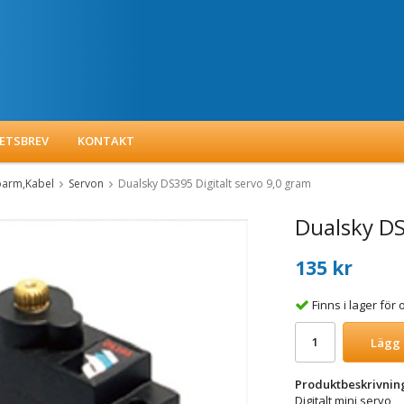
ETSBREV
KONTAKT
oarm,Kabel
Servon
Dualsky DS395 Digitalt servo 9,0 gram
Dualsky DS
135 kr
Finns i lager fö
Lägg 
Produktbeskrivnin
Digitalt mini servo