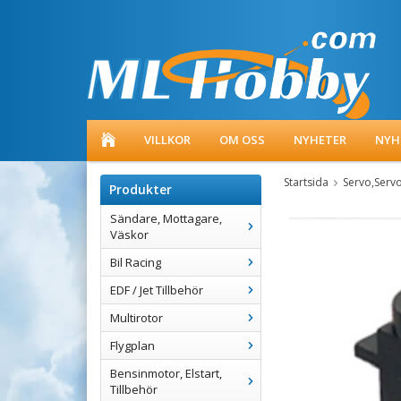
VILLKOR
OM OSS
NYHETER
NYH
Startsida
Servo,Serv
Produkter
Sändare, Mottagare,
Väskor
Bil Racing
EDF / Jet Tillbehör
Multirotor
Flygplan
Bensinmotor, Elstart,
Tillbehör