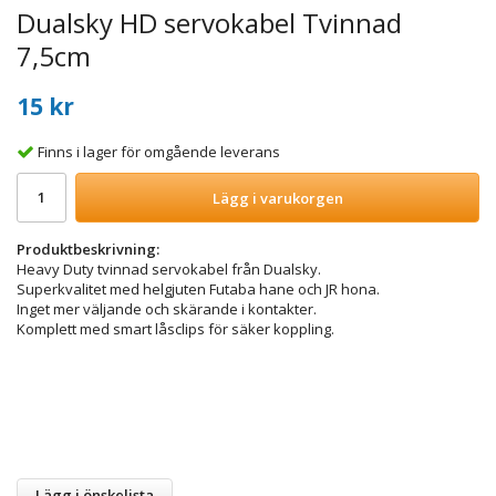
Dualsky HD servokabel Tvinnad
7,5cm
15 kr
Finns i lager för omgående leverans
Lägg i varukorgen
Produktbeskrivning:
Heavy Duty tvinnad servokabel från Dualsky.
Superkvalitet med helgjuten Futaba hane och JR hona.
Inget mer väljande och skärande i kontakter.
Komplett med smart låsclips för säker koppling.
Lägg i önskelista