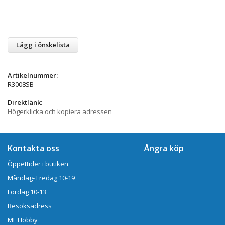
Lägg i önskelista
Artikelnummer:
R3008SB
Direktlänk:
Högerklicka och kopiera adressen
Kontakta oss
Ångra köp
Öppettider i butiken
Måndag- Fredag 10-19
Lördag 10-13
Besöksadress
ML Hobby