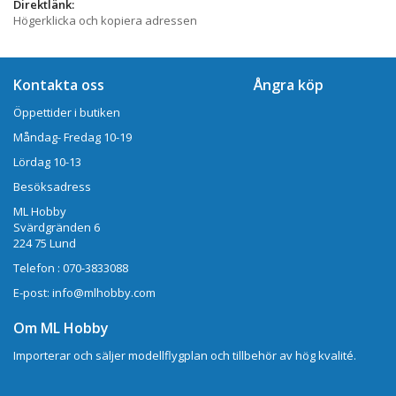
Direktlänk:
Högerklicka och kopiera adressen
Kontakta oss
Ångra köp
Öppettider i butiken
Måndag- Fredag 10-19
Lördag 10-13
Besöksadress
ML Hobby
Svärdgränden 6
224 75 Lund
Telefon : 070-3833088
E-post: info@mlhobby.com
Om ML Hobby
Importerar och säljer modellflygplan och tillbehör av hög kvalité.