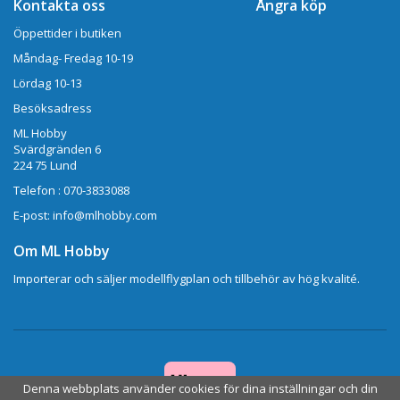
Kontakta oss
Ångra köp
Öppettider i butiken
Måndag- Fredag 10-19
Lördag 10-13
Besöksadress
ML Hobby
Svärdgränden 6
224 75 Lund
Telefon : 070-3833088
E-post: info@mlhobby.com
Om ML Hobby
Importerar och säljer modellflygplan och tillbehör av hög kvalité.
Denna webbplats använder cookies för dina inställningar och din