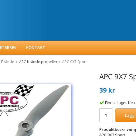
ETSBREV
KONTAKT
Bränsle
APC bränsle propeller
APC 9X7 Sport
APC 9X7 S
39 kr
Finns i lager fö
Lägg 
Produktbeskrivnin
APC 9X7 Sport