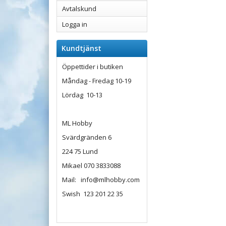
Avtalskund
Logga in
Kundtjänst
Öppettider i butiken
Måndag - Fredag 10-19
Lördag 10-13
ML Hobby
Svärdgränden 6
224 75 Lund
Mikael 070 3833088
Mail: info@mlhobby.com
Swish 123 201 22 35