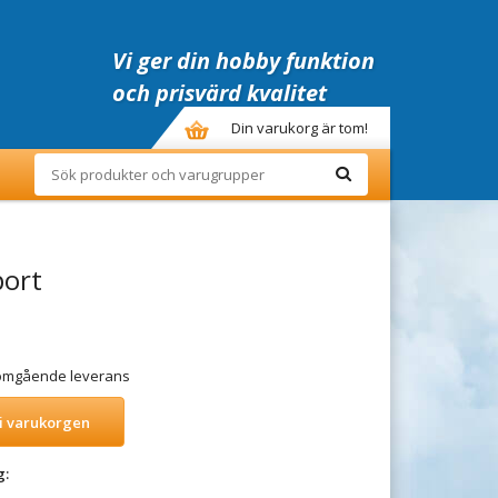
Vi ger din hobby funktion
och prisvärd kvalitet
Din varukorg är tom!
port
r omgående leverans
i varukorgen
g: