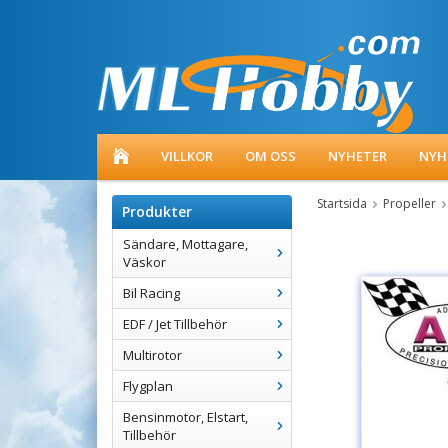
VILLKOR
OM OSS
NYHETER
NYH
Startsida
Propeller
Produkter
Sändare, Mottagare,
Väskor
Bil Racing
EDF / Jet Tillbehör
Multirotor
Flygplan
Bensinmotor, Elstart,
Tillbehör