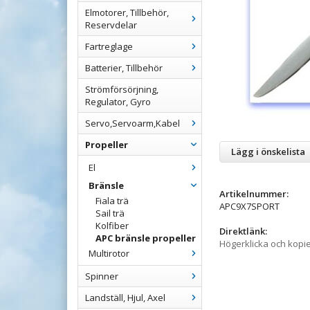
Elmotorer, Tillbehör,
Reservdelar
Fartreglage
Batterier, Tillbehör
Strömförsörjning,
Regulator, Gyro
Servo,Servoarm,Kabel
Propeller
Lägg i önskelista
El
Bränsle
Artikelnummer:
Fiala trä
APC9X7SPORT
Sail trä
Kolfiber
Direktlänk:
APC bränsle propeller
Högerklicka och kopi
Multirotor
Spinner
Landställ, Hjul, Axel