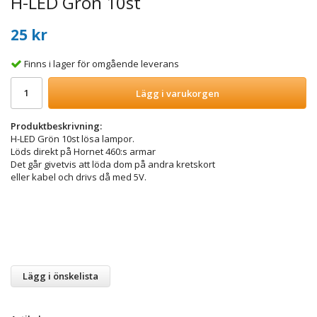
H-LED Grön 10st
25 kr
Finns i lager för omgående leverans
Lägg i varukorgen
Produktbeskrivning:
H-LED Grön 10st lösa lampor.
Löds direkt på Hornet 460:s armar
Det går givetvis att löda dom på andra kretskort
eller kabel och drivs då med 5V.
Lägg i önskelista