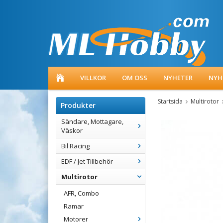
VILLKOR
OM OSS
NYHETER
NYH
Startsida
Multirotor
Produkter
Sändare, Mottagare,
Väskor
Bil Racing
EDF / Jet Tillbehör
Multirotor
AFR, Combo
Ramar
Motorer