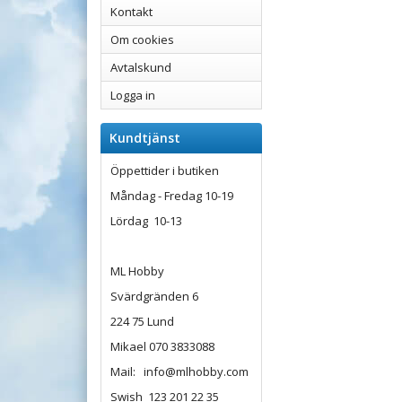
Kontakt
Om cookies
Avtalskund
Logga in
Kundtjänst
Öppettider i butiken
Måndag - Fredag 10-19
Lördag 10-13
ML Hobby
Svärdgränden 6
224 75 Lund
Mikael 070 3833088
Mail: info@mlhobby.com
Swish 123 201 22 35