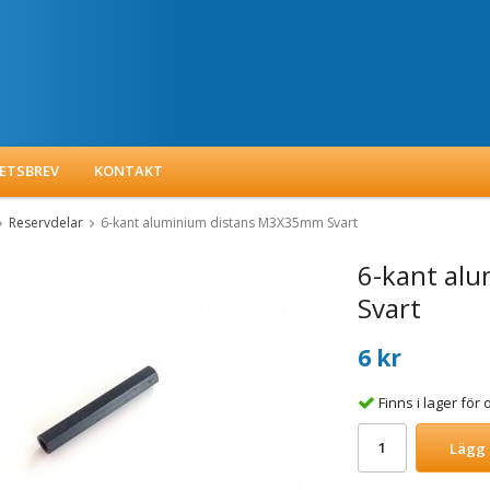
ETSBREV
KONTAKT
Reservdelar
6-kant aluminium distans M3X35mm Svart
6-kant al
Svart
6 kr
Finns i lager fö
Lägg 