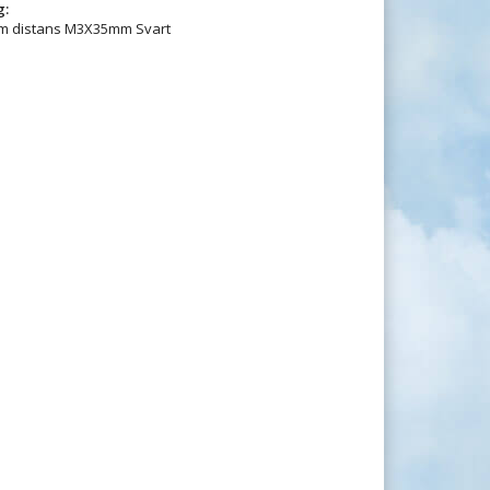
g:
ium distans M3X35mm Svart