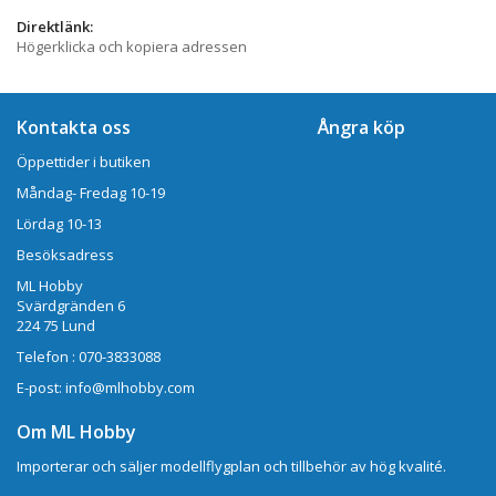
Direktlänk:
Högerklicka och kopiera adressen
Kontakta oss
Ångra köp
Öppettider i butiken
Måndag- Fredag 10-19
Lördag 10-13
Besöksadress
ML Hobby
Svärdgränden 6
224 75 Lund
Telefon : 070-3833088
E-post: info@mlhobby.com
Om ML Hobby
Importerar och säljer modellflygplan och tillbehör av hög kvalité.