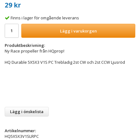
29 kr
Finns i lager för omgående leverans
Lägg i varukorgen
Produktbeskrivning:
Ny Race propeller från HQprop!
HQ Durable 5X5X3 V1S PC Trebladig 2st CW och 2st CCW Ljusröd
Lägg i önskelista
Artikelnummer:
HQ5X5X3V1SLRPC