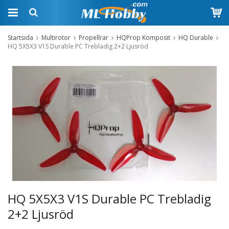
Startsida
Multirotor
Propellrar
HQProp Komposit
HQ Durable
HQ 5X5X3 V1S Durable PC Trebladig 2+2 Ljusröd
HQ 5X5X3 V1S Durable PC Trebladig
2+2 Ljusröd