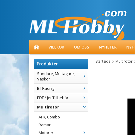
VILLKOR
OM OSS
NYHETER
NYH
Startsida
Multirotor
Produkter
Sändare, Mottagare,
Väskor
Bil Racing
EDF / Jet Tillbehör
Multirotor
AFR, Combo
Ramar
Motorer