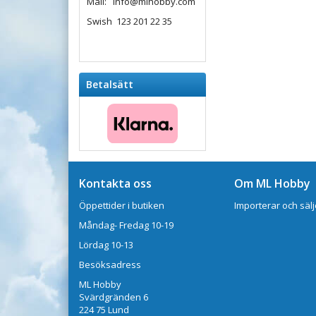
Mail: info@mlhobby.com
Swish 123 201 22 35
Betalsätt
Kontakta oss
Om ML Hobby
Öppettider i butiken
Importerar och sälj
Måndag- Fredag 10-19
Lördag 10-13
Besöksadress
ML Hobby
Svärdgränden 6
224 75 Lund