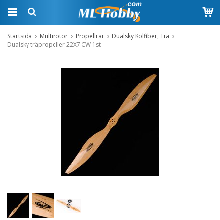
Startsida
Multirotor
Propellrar
Dualsky Kolfiber, Trä
Dualsky träpropeller 22X7 CW 1st