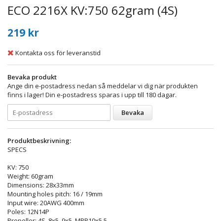
ECO 2216X KV:750 62gram (4S)
219 kr
Kontakta oss för leveranstid
Bevaka produkt
Ange din e-postadress nedan så meddelar vi dig när produkten
finns i lager! Din e-postadress sparas i upp till 180 dagar.
Bevaka
Produktbeskrivning:
SPECS
KV: 750
Weight: 60gram
Dimensions: 28x33mm
Mounting holes pitch: 16 / 19mm
Input wire: 20AWG 400mm
Poles: 12N14P
Propeller: 4S, 8x5, 9x5, MRP10x5.5