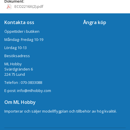
Dokument:
ECO2216X(2).pdf
Kontakta oss
Ångra köp
Öppettider i butiken
Måndag- Fredag 10-19
Lördag 10-13
Besöksadress
ML Hobby
Svärdgränden 6
224 75 Lund
Telefon : 070-3833088
E-post: info@mlhobby.com
Om ML Hobby
Importerar och säljer modellflygplan och tillbehör av hög kvalité.