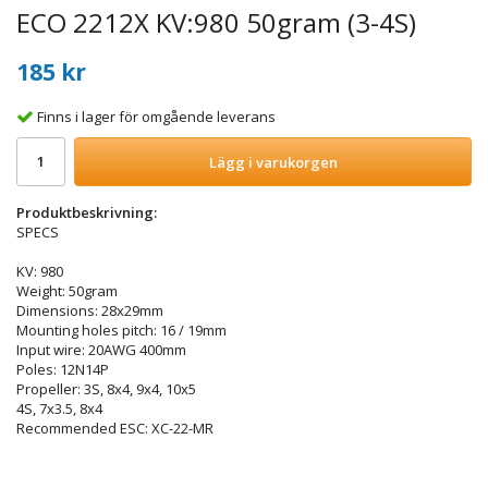
ECO 2212X KV:980 50gram (3-4S)
185 kr
Finns i lager för omgående leverans
Lägg i varukorgen
Produktbeskrivning:
SPECS
KV: 980
Weight: 50gram
Dimensions: 28x29mm
Mounting holes pitch: 16 / 19mm
Input wire: 20AWG 400mm
Poles: 12N14P
Propeller: 3S, 8x4, 9x4, 10x5
4S, 7x3.5, 8x4
Recommended ESC: XC-22-MR