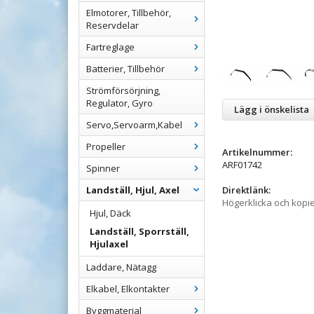
Elmotorer, Tillbehör,
Reservdelar
Fartreglage
Batterier, Tillbehör
Strömförsörjning,
Regulator, Gyro
Lägg i önskelista
Servo,Servoarm,Kabel
Propeller
Artikelnummer:
ARF01742
Spinner
Landställ, Hjul, Axel
Direktlänk:
Högerklicka och kopi
Hjul, Däck
Landställ, Sporrställ,
Hjulaxel
Laddare, Nätagg
Elkabel, Elkontakter
Byggmaterial