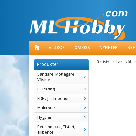
VILLKOR
OM OSS
NYHETER
NYH
Startsida
Landställ, H
Produkter
Sändare, Mottagare,
Väskor
Bil Racing
EDF / Jet Tillbehör
Multirotor
Flygplan
Bensinmotor, Elstart,
Tillbehör