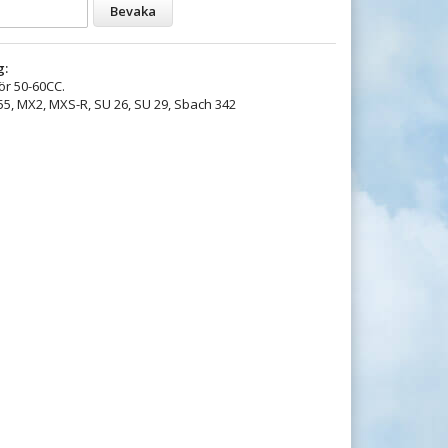
Bevaka
g:
för 50-60CC.
55, MX2, MXS-R, SU 26, SU 29, Sbach 342
.