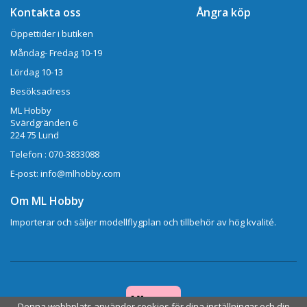
Kontakta oss
Ångra köp
Öppettider i butiken
Måndag- Fredag 10-19
Lördag 10-13
Besöksadress
ML Hobby
Svärdgränden 6
224 75 Lund
Telefon : 070-3833088
E-post: info@mlhobby.com
Om ML Hobby
Importerar och säljer modellflygplan och tillbehör av hög kvalité.
Denna webbplats använder cookies för dina inställningar och din