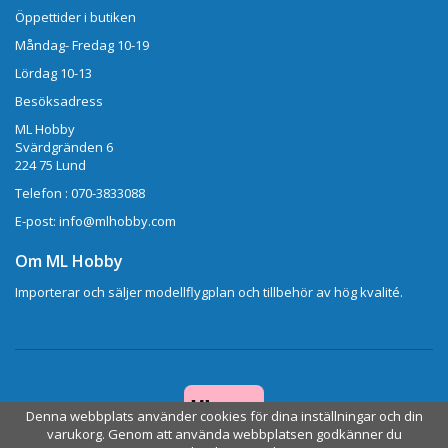
Öppettider i butiken
Måndag- Fredag 10-19
Lördag 10-13
Besöksadress
ML Hobby
Svärdgränden 6
224 75 Lund
Telefon : 070-3833088
E-post: info@mlhobby.com
Om ML Hobby
Importerar och säljer modellflygplan och tillbehör av hög kvalité.
Denna webbplats använder cookies för dina inställningar och din
varukorg. Genom att använda webbplatsen godkänner du