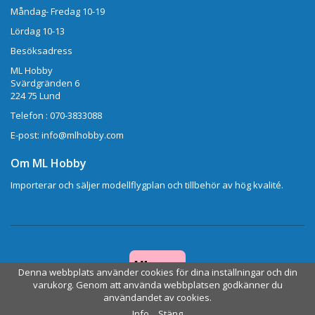
Måndag- Fredag 10-19
Lördag 10-13
Besöksadress
ML Hobby
Svärdgränden 6
224 75 Lund
Telefon : 070-3833088
E-post: info@mlhobby.com
Om ML Hobby
Importerar och säljer modellflygplan och tillbehör av hög kvalité.
Denna webbplats använder cookies för dina inställningar och din
varukorg. Genom att använda webbplatsen godkänner du
användandet av cookies.
Drift & produktion:
Wikinggruppen
Info
Stäng