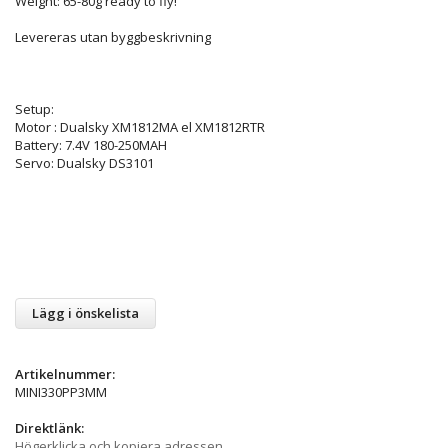
Weight: 65-80g ready to fly!
Levereras utan byggbeskrivning
Setup:
Motor : Dualsky XM1812MA el XM1812RTR
Battery: 7.4V 180-250MAH
Servo: Dualsky DS3101
Lägg i önskelista
Artikelnummer:
MINI330PP3MM
Direktlänk:
Högerklicka och kopiera adressen