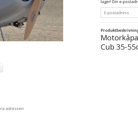
lager! Din e-postadr
Produktbeskrivnin
Motorkåpa s
Cub 35-55
era adressen