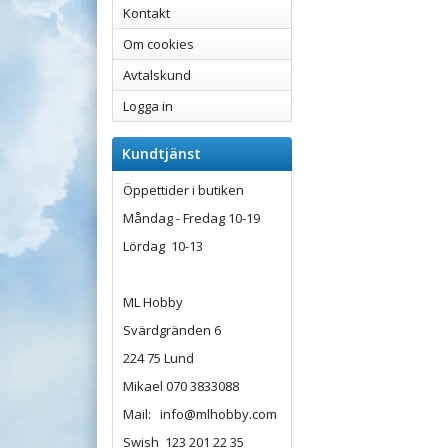
Kontakt
Om cookies
Avtalskund
Logga in
Kundtjänst
Öppettider i butiken
Måndag - Fredag 10-19
Lördag 10-13
ML Hobby
Svärdgränden 6
224 75 Lund
Mikael 070 3833088
Mail: info@mlhobby.com
Swish 123 201 22 35