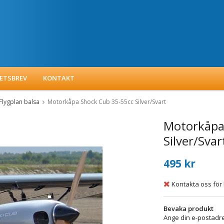
ETSBREV
KONTAKT
Flygplan balsa
Motorkåpa Shock Cub 35-55cc Silver/Svart
Motorkåpa
Silver/Svar
495 kr
Kontakta oss för 
Bevaka produkt
Ange din e-postadre