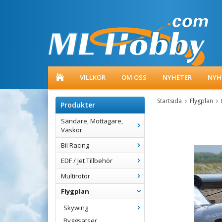
VILLKOR
OM OSS
NYHETER
NYH
Startsida
Flygplan
Produkter
Sändare, Mottagare,
Väskor
Bil Racing
EDF / Jet Tillbehör
Multirotor
Flygplan
Skywing
Byggsatser