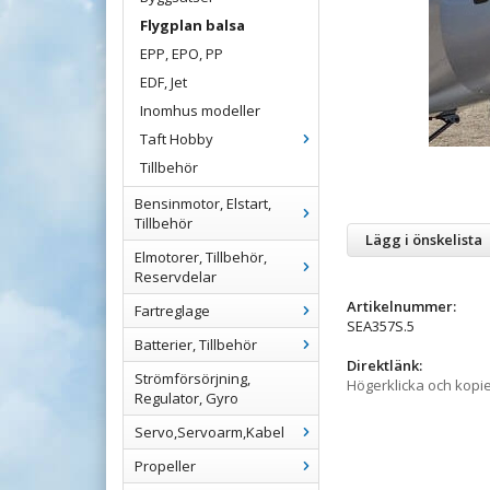
Flygplan balsa
EPP, EPO, PP
EDF, Jet
Inomhus modeller
Taft Hobby
Tillbehör
Bensinmotor, Elstart,
Tillbehör
Lägg i önskelista
Elmotorer, Tillbehör,
Reservdelar
Artikelnummer:
Fartreglage
SEA357S.5
Batterier, Tillbehör
Direktlänk:
Strömförsörjning,
Högerklicka och kopi
Regulator, Gyro
Servo,Servoarm,Kabel
Propeller