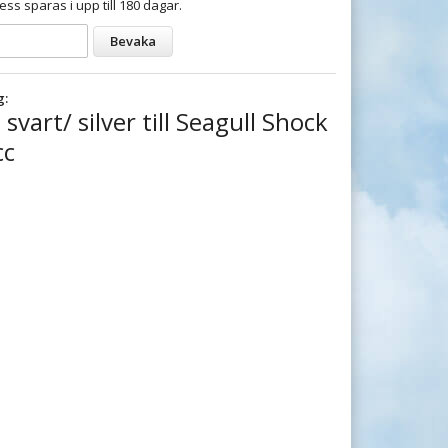
ess sparas i upp till 180 dagar.
Bevaka
g:
vart/ silver till Seagull Shock
cc