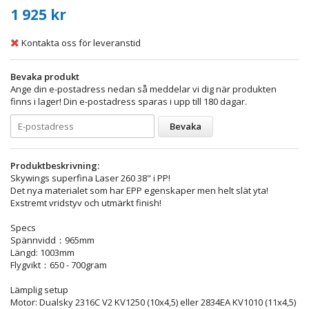
1 925 kr
Kontakta oss för leveranstid
Bevaka produkt
Ange din e-postadress nedan så meddelar vi dig när produkten
finns i lager! Din e-postadress sparas i upp till 180 dagar.
Bevaka
Produktbeskrivning:
Skywings superfina Laser 260 38" i PP!
Det nya materialet som har EPP egenskaper men helt slät yta!
Exstremt vridstyv och utmärkt finish!
Specs
Spännvidd：965mm
Längd: 1003mm
Flygvikt：650 - 700gram
Lämplig setup
Motor: Dualsky 2316C V2 KV1250 (10x4,5) eller 2834EA KV1010 (11x4,5)