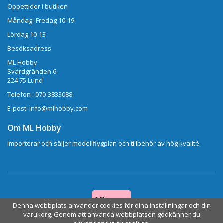
Öppettider i butiken
Måndag- Fredag 10-19
Lördag 10-13
Besöksadress
ML Hobby
Svärdgränden 6
224 75 Lund
Telefon : 070-3833088
E-post: info@mlhobby.com
Om ML Hobby
Importerar och säljer modellflygplan och tillbehör av hög kvalité.
Denna webbplats använder cookies för dina inställningar och din
varukorg. Genom att använda webbplatsen godkänner du
användandet av cookies.