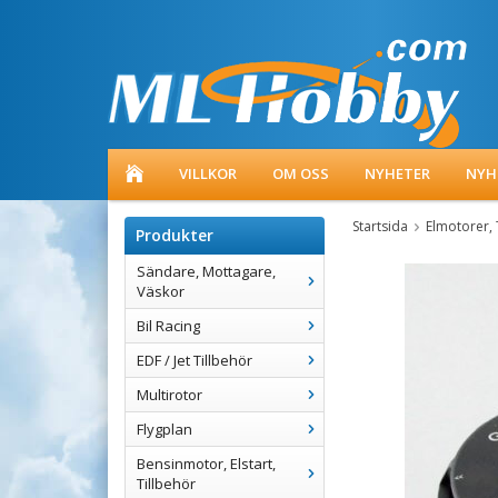
VILLKOR
OM OSS
NYHETER
NYH
Startsida
Elmotorer, 
Produkter
Sändare, Mottagare,
Väskor
Bil Racing
EDF / Jet Tillbehör
Multirotor
Flygplan
Bensinmotor, Elstart,
Tillbehör