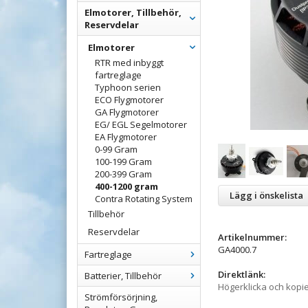
Elmotorer, Tillbehör,
Reservdelar
Elmotorer
RTR med inbyggt
fartreglage
Typhoon serien
ECO Flygmotorer
GA Flygmotorer
EG/ EGL Segelmotorer
EA Flygmotorer
0-99 Gram
100-199 Gram
200-399 Gram
400-1200 gram
Lägg i önskelista
Contra Rotating System
Tillbehör
Reservdelar
Artikelnummer:
GA4000.7
Fartreglage
Direktlänk:
Batterier, Tillbehör
Högerklicka och kopi
Strömförsörjning,