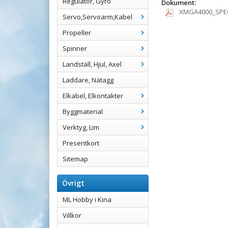
Regulator, Gyro
Dokument:
XMGA4000_SPEC
Servo,Servoarm,Kabel
Propeller
Spinner
Landställ, Hjul, Axel
Laddare, Nätagg
Elkabel, Elkontakter
Byggmaterial
Verktyg, Lim
Presentkort
Sitemap
Övrigt
ML Hobby i Kina
Villkor