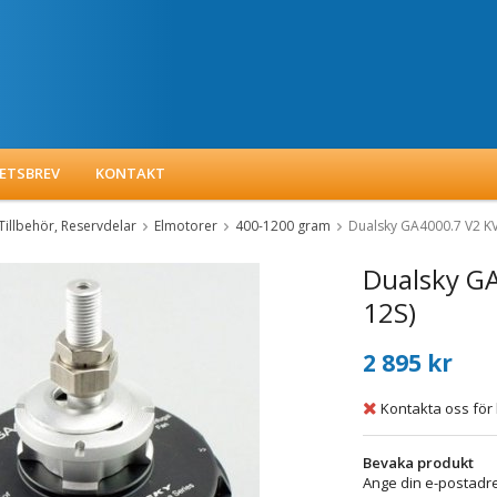
ETSBREV
KONTAKT
Tillbehör, Reservdelar
Elmotorer
400-1200 gram
Dualsky GA4000.7 V2 KV
Dualsky GA
12S)
2 895 kr
Kontakta oss för 
Bevaka produkt
Ange din e-postadre