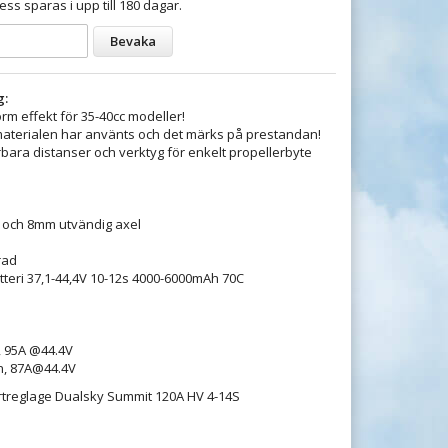
ess sparas i upp till 180 dagar.
Bevaka
g:
m effekt för 35-40cc modeller!
aterialen har använts och det märks på prestandan!
bara distanser och verktyg för enkelt propellerbyte
 och 8mm utvändig axel
rad
eri 37,1-44,4V 10-12s 4000-6000mAh 70C
 95A @44.4V
, 87A@44.4V
reglage Dualsky Summit 120A HV 4-14S