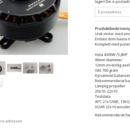
lager! Din e-postadr
Produktbeskrivnin
Unik motor med enor
Endast dom bästa m
Komplett med juster
Hela 4300W /5,8HP
90mm diameter
12mm invändig axel
Vikt 700 gram
Dynamiskt balanse
Rekommenderat batt
Lämplig propeller
20x10- 22x10
Testdata
APC 21x12WE, 13KG,
XOAR 22x10 wooden
Rekommenderat fart
era adressen