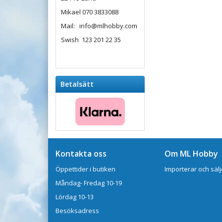
Mikael 070 3833088
Mail: info@mlhobby.com
Swish 123 201 22 35
Betalsätt
Kontakta oss
Om ML Hobby
Öppettider i butiken
Importerar och sälj
Måndag- Fredag 10-19
Lördag 10-13
Besöksadress