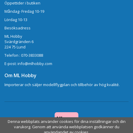
Öppettider i butiken
Måndag- Fredag 10-19
Lördag 10-13
Besöksadress
ML Hobby
Svärdgränden 6
224 75 Lund
Telefon : 070-3833088
E-post: info@mlhobby.com
Om ML Hobby
Importerar och säljer modellflygplan och tillbehör av hög kvalité.
Denna webbplats använder cookies för dina inställningar och din
varukorg. Genom att använda webbplatsen godkänner du
användandet av cookies.