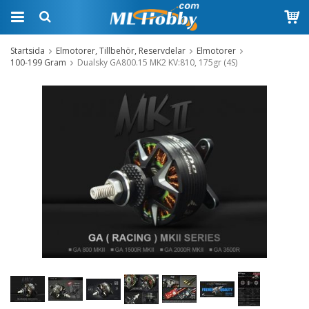
Startsida
Elmotorer, Tillbehör, Reservdelar
Elmotorer
100-199 Gram
Dualsky GA800.15 MK2 KV:810, 175gr (4S)