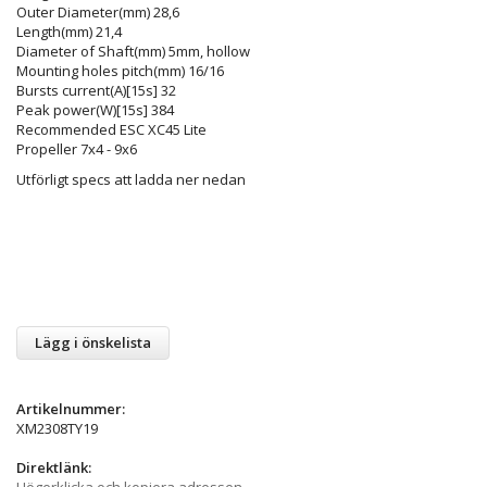
Outer Diameter(mm) 28,6
Length(mm) 21,4
Diameter of Shaft(mm) 5mm, hollow
Mounting holes pitch(mm) 16/16
Bursts current(A)[15s] 32
Peak power(W)[15s] 384
Recommended ESC XC45 Lite
Propeller 7x4 - 9x6
Utförligt specs att ladda ner nedan
Lägg i önskelista
Artikelnummer:
XM2308TY19
Direktlänk:
Högerklicka och kopiera adressen