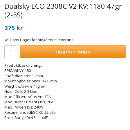
Dualsky ECO 2308C V2 KV:1180 47gr
(2-3S)
275 kr
Finns i lager för omgående leverans
Lägg i varukorgen
Produktbeskrivning:
RPM/V(KV)1180
Shaft diameter 3,2mm
Mountingholes pitch 16/16mm
Weight w/o wire 47gram
No.of Cells 2-3 Lipo
Max. EfficiencyCurrent 12A
Max. Burst Current (15s) 20A
Max. Power(15s) 240W
RecommendedESC XC-22-Lite
Prop. Range 9x4,5- 11x6E