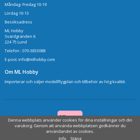
Måndag- Fredag 10-19
Lördag 10-13
Besöksadress
ML Hobby
Svärdgränden 6
224 75 Lund
Telefon : 070-3833088
E-post: info@mlhobby.com
Om ML Hobby
Importerar och säljer modellflygplan och tillbehör av hög kvalité.
Denna webbplats använder cookies för dina inställningar och din
varukorg. Genom att använda webbplatsen godkänner du
användandet av cookies.
Drift & produktion:
Wikinggruppen
Info
Stäng