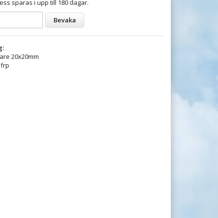
ess sparas i upp till 180 dagar.
Bevaka
g:
lare 20x20mm
 frp