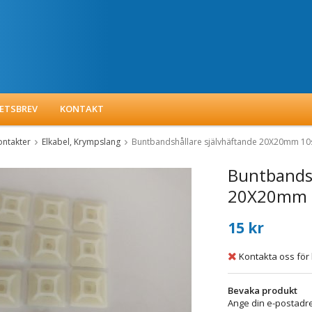
ETSBREV
KONTAKT
kontakter
Elkabel, Krympslang
Buntbandshållare självhäftande 20X20mm 10
Buntbandsh
20X20mm 
15 kr
Kontakta oss för 
Bevaka produkt
Ange din e-postadre