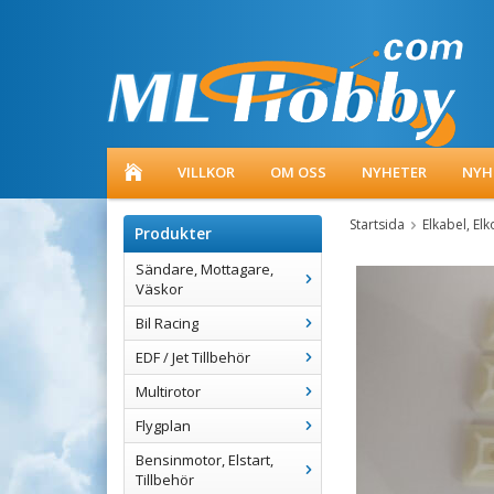
VILLKOR
OM OSS
NYHETER
NYH
Startsida
Elkabel, El
Produkter
Sändare, Mottagare,
Väskor
Bil Racing
EDF / Jet Tillbehör
Multirotor
Flygplan
Bensinmotor, Elstart,
Tillbehör