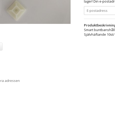
lager! Din e-postadr
Produktbeskrivnin
Smart buntbanshål
Självhäftande 10st/
era adressen