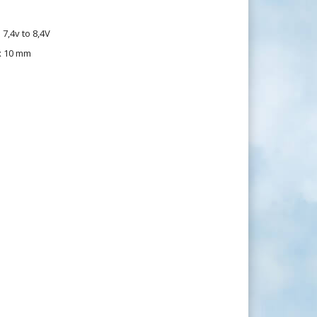
 7,4v to 8,4V
 x 10 mm