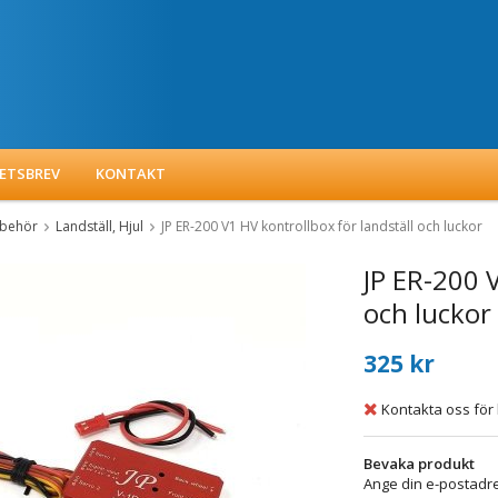
ETSBREV
KONTAKT
llbehör
Landställ, Hjul
JP ER-200 V1 HV kontrollbox för landställ och luckor
JP ER-200 V
och luckor
325 kr
Kontakta oss för 
Bevaka produkt
Ange din e-postadre