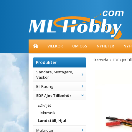
VILLKOR
OM OSS
NYHETER
NYH
Startsida
EDF / Jet Ti
Produkter
Sändare, Mottagare,
Väskor
Bil Racing
EDF / Jet Tillbehör
EDF/ Jet
Elektronik
Landställ, Hjul
Multirotor