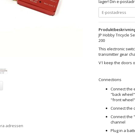
lager! Din e-postadr
Produktbeskrivnin
JP Hobby Tricycle S
200
This electronic swit
transmitter gear cha
V1 keep the doors o
Connections
Connect the e
"back wheel"
"front wheel"
Connect the d
Connect the "
channel
era adressen
Plug in a batt