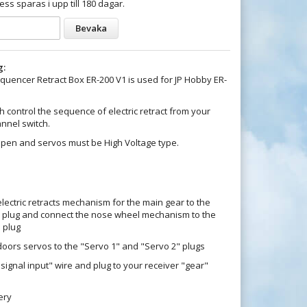
ess sparas i upp till 180 dagar.
Bevaka
g:
equencer Retract Box ER-200 V1 is used for JP Hobby ER-
ch control the sequence of electric retract from your
nnel switch.
pen and servos must be High Voltage type.
lectric retracts mechanism for the main gear to the
 plug and connect the nose wheel mechanism to the
 plug
oors servos to the "Servo 1" and "Servo 2" plugs
signal input" wire and plug to your receiver "gear"
ery