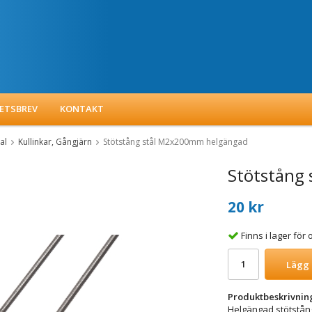
ETSBREV
KONTAKT
al
Kullinkar, Gångjärn
Stötstång stål M2x200mm helgängad
Stötstång
20 kr
Finns i lager fö
Lägg 
Produktbeskrivnin
Helgängad stötstå