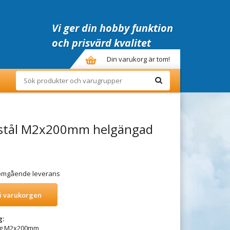
Vi ger din hobby funktion
och prisvärd kvalitet
Din varukorg är tom!
 stål M2x200mm helgängad
r omgående leverans
i varukorgen
g:
ng M2x200mm