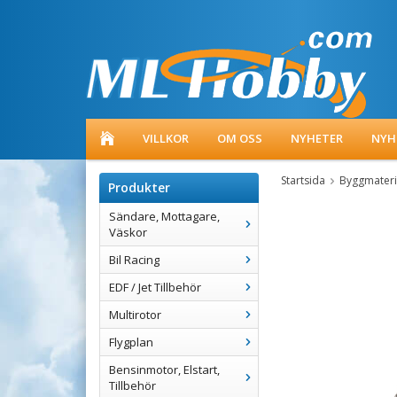
VILLKOR
OM OSS
NYHETER
NYH
Startsida
Byggmateri
Produkter
Sändare, Mottagare,
Väskor
Bil Racing
EDF / Jet Tillbehör
Multirotor
Flygplan
Bensinmotor, Elstart,
Tillbehör