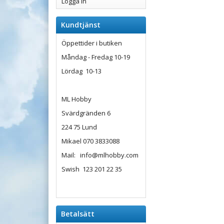
Logga in
Kundtjänst
Öppettider i butiken
Måndag - Fredag 10-19
Lördag 10-13
ML Hobby
Svärdgränden 6
224 75 Lund
Mikael 070 3833088
Mail: info@mlhobby.com
Swish 123 201 22 35
Betalsätt