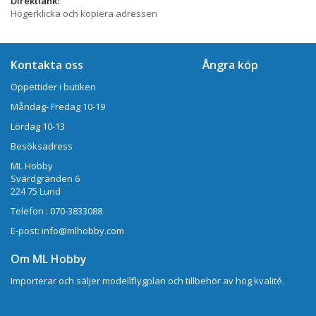
Direktlänk:
Högerklicka och kopiera adressen
Kontakta oss
Ångra köp
Öppettider i butiken
Måndag- Fredag 10-19
Lördag 10-13
Besöksadress
ML Hobby
Svärdgränden 6
224 75 Lund
Telefon : 070-3833088
E-post: info@mlhobby.com
Om ML Hobby
Importerar och säljer modellflygplan och tillbehör av hög kvalité.