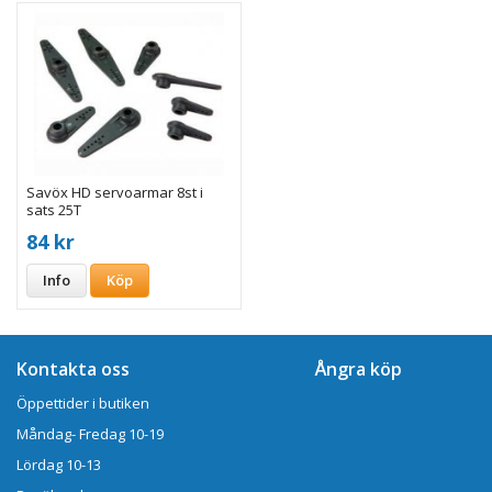
Savöx HD servoarmar 8st i
sats 25T
84 kr
Info
Köp
Kontakta oss
Ångra köp
Öppettider i butiken
Måndag- Fredag 10-19
Lördag 10-13