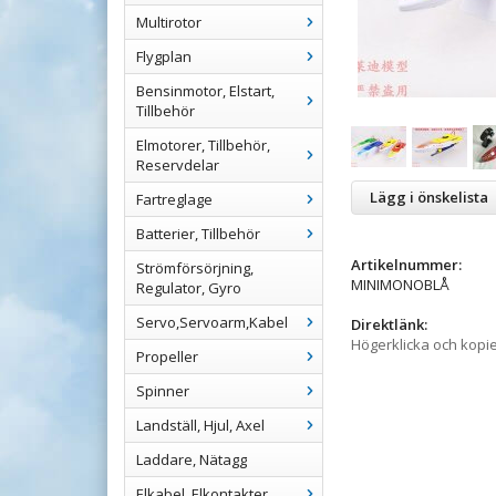
Multirotor
Flygplan
Bensinmotor, Elstart,
Tillbehör
Elmotorer, Tillbehör,
Reservdelar
Lägg i önskelista
Fartreglage
Batterier, Tillbehör
Artikelnummer:
Strömförsörjning,
MINIMONOBLÅ
Regulator, Gyro
Servo,Servoarm,Kabel
Direktlänk:
Högerklicka och kopi
Propeller
Spinner
Landställ, Hjul, Axel
Laddare, Nätagg
Elkabel, Elkontakter