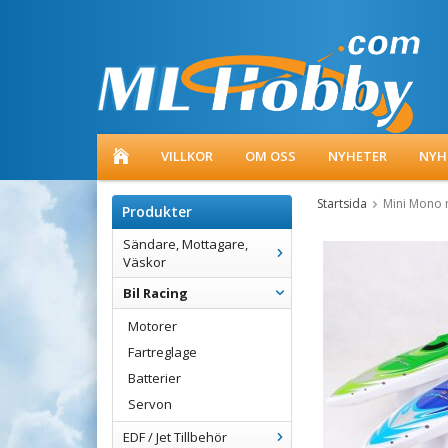
VILLKOR
OM OSS
NYHETER
NYH
Startsida
Mini Mono 
Produkter
Sändare, Mottagare,
Väskor
Bil Racing
Motorer
Fartreglage
Batterier
Servon
EDF / Jet Tillbehör