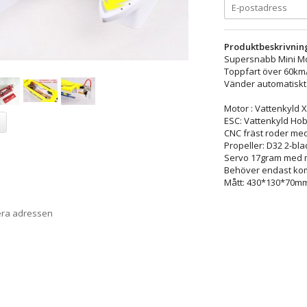
Produktbeskrivnin
Supersnabb Mini Mo
Toppfart över 60km/
Vänder automatiskt ti
Motor : Vattenkyld 
ESC: Vattenkyld Ho
CNC fräst roder med
Propeller: D32 2-bla
Servo 17gram med m
Behöver endast kom
Mått: 430*130*70m
era adressen