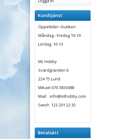
Logga in
Kundtjänst
Öppettider i butiken
Måndag - Fredag 10-19
Lördag 10-13
ML Hobby
Svärdgränden 6
224 75 Lund
Mikael 070 3833088
Mail: info@mlhobby.com
Swish 123 201 22 35
Betalsätt