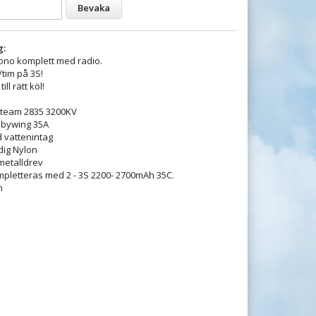
Bevaka
g:
no komplett med radio.
tim på 3S!
ll rätt köl!
Xteam 2835 3200KV
bbywing 35A
 vattenintag
dig Nylon
etalldrev
pletteras med 2 - 3S 2200- 2700mAh 35C.
m