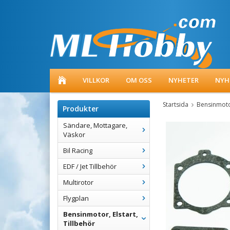
VILLKOR
OM OSS
NYHETER
NYH
Startsida
Bensinmotor
Produkter
Sändare, Mottagare,
Väskor
Bil Racing
EDF / Jet Tillbehör
Multirotor
Flygplan
Bensinmotor, Elstart,
Tillbehör