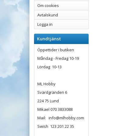
Om cookies
Avtalskund
Logga in
Kundtjänst
Öppettider i butiken
Måndag - Fredag 10-19
Lördag 10-13
ML Hobby
Svärdgränden 6
224 75 Lund
Mikael 070 3833088
Mail: info@mlhobby.com
Swish 123 201 22 35