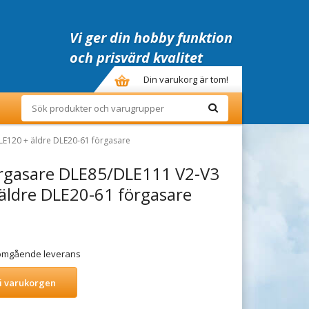
Vi ger din hobby funktion
och prisvärd kvalitet
Din varukorg är tom!
LE120 + äldre DLE20-61 förgasare
örgasare DLE85/DLE111 V2-V3
äldre DLE20-61 förgasare
r omgående leverans
i varukorgen