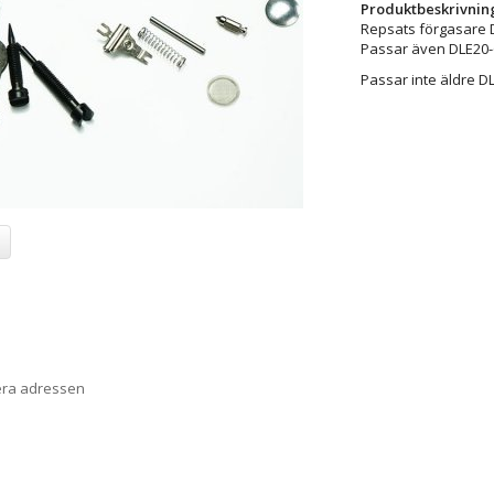
Produktbeskrivnin
Repsats förgasare 
Passar även DLE20-
Passar inte äldre D
era adressen