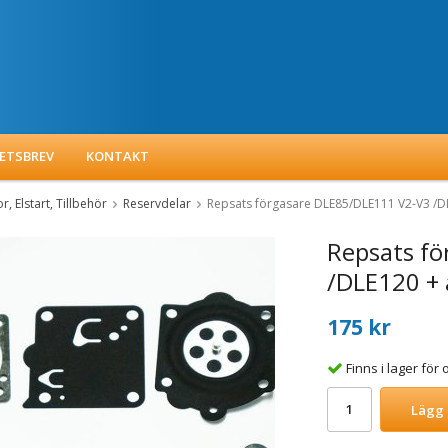
ETSBREV
KONTAKT
, Elstart, Tillbehör
Reservdelar
Repsats förgasare DLE85/DLE111 V2-V3 /D
Repsats f
/DLE120 + 
175 kr
Finns i lager fö
Lägg 