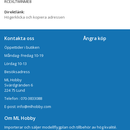
RCEXLTWINME8
Direktlänk:
Högerklicka och kopiera adressen
Kontakta oss
Ångra köp
Öppettider i butiken
Måndag- Fredag 10-19
Lördag 10-13
Besöksadress
ML Hobby
Svärdgränden 6
224 75 Lund
Telefon : 070-3833088
E-post: info@mlhobby.com
Om ML Hobby
Importerar och säljer modellflygplan och tillbehör av hög kvalité.