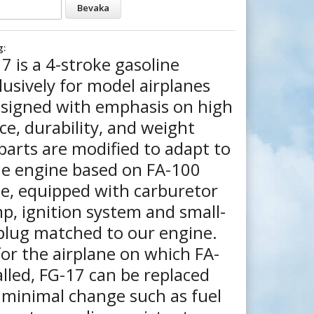
Bevaka
g:
7 is a 4-stroke gasoline
lusively for model airplanes
esigned with emphasis on high
e, durability, and weight
 parts are modified to adapt to
ne engine based on FA-100
e, equipped with carburetor
p, ignition system and small-
 plug matched to our engine.
or the airplane on which FA-
alled, FG-17 can be replaced
h minimal change such as fuel