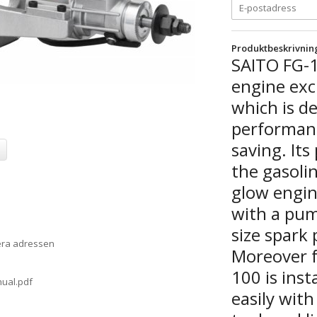
Produktbeskrivnin
SAITO FG-1
engine exc
which is d
performanc
saving. Its
the gasoli
glow engin
with a pum
size spark
era adressen
Moreover f
100 is inst
ual.pdf
easily wit