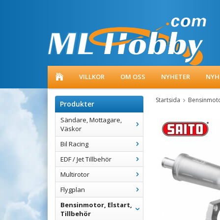
VILLKOR
OM OSS
NYHETER
NYH
Startsida
Bensinmotor
Produkter
Sändare, Mottagare,
Väskor
Bil Racing
EDF / Jet Tillbehör
Multirotor
Flygplan
Bensinmotor, Elstart,
Tillbehör