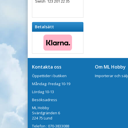
Swish 123 201 22 35
Betalsätt
Kontakta oss
Om ML Hobby
Öppettider i butiken
Importerar och sälj
Måndag- Fredag 10-19
Lördag 10-13
Besöksadress
ML Hobby
Svärdgränden 6
224 75 Lund
Telefon : 070-3833088