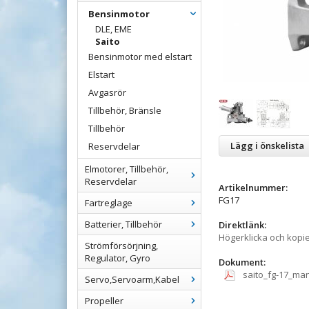
Bensinmotor
DLE, EME
Saito
Bensinmotor med elstart
Elstart
Avgasrör
Tillbehör, Bränsle
Tillbehör
Lägg i önskelista
Reservdelar
Elmotorer, Tillbehör,
Reservdelar
Artikelnummer:
FG17
Fartreglage
Batterier, Tillbehör
Direktlänk:
Högerklicka och kopi
Strömförsörjning,
Regulator, Gyro
Dokument:
saito_fg-17_man
Servo,Servoarm,Kabel
Propeller