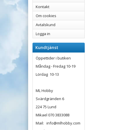
Kontakt
Om cookies
Avtalskund
Logga in
Kundtjänst
Öppettider i butiken
Måndag - Fredag 10-19
Lördag 10-13
ML Hobby
Svärdgränden 6
224 75 Lund
Mikael 070 3833088
Mail: info@mlhobby.com