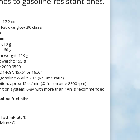
nes to gasoline-resistant ones.
 17.2 cc
4-stroke glow .90 class
m
 mm
 610 g
t: 60 g
em weight: 113 g
weight: 155 g
: 2000-9500
C 14x8", 15x6" or 16x6"
gasoline & oil = 20:1 (volume ratio)
ion: aprox 15 cc/min (@ full throttle 8800 rpm)
gnition system: 6-8V with more than 1Ah is recommended
ine fuel oils:
l TechniPlate®
odelube®