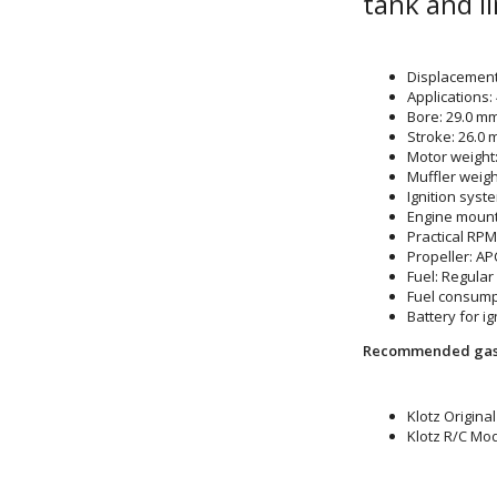
tank and li
Displacement:
Applications: 
Bore: 29.0 m
Stroke: 26.0
Motor weight:
Muffler weigh
Ignition syst
Engine mount 
Practical RPM
Propeller: AP
Fuel: Regular 
Fuel consumpt
Battery for i
Recommended gasol
Klotz Origina
Klotz R/C M