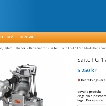
ETSBREV
KONTAKT
, Elstart, Tillbehör
Bensinmotor
Saito
Saito FG-17 17cc 4-takts Bensinm
Saito FG-1
5 250 kr
Beställningsvara.
Bevaka produkt
Ange din e-postadre
lager! Din e-postadr