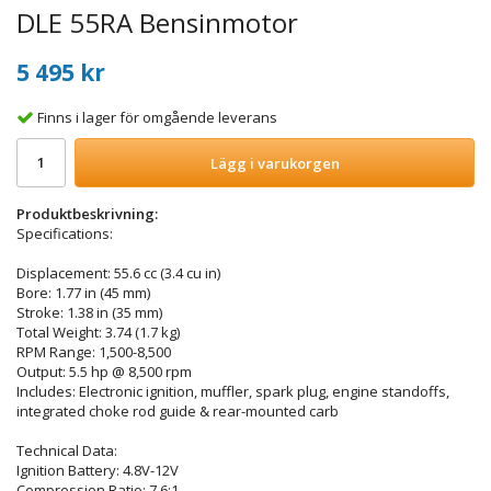
DLE 55RA Bensinmotor
5 495 kr
Finns i lager för omgående leverans
Lägg i varukorgen
Produktbeskrivning:
Specifications:
Displacement: 55.6 cc (3.4 cu in)
Bore: 1.77 in (45 mm)
Stroke: 1.38 in (35 mm)
Total Weight: 3.74 (1.7 kg)
RPM Range: 1,500-8,500
Output: 5.5 hp @ 8,500 rpm
Includes: Electronic ignition, muffler, spark plug, engine standoffs,
integrated choke rod guide & rear-mounted carb
Technical Data:
Ignition Battery: 4.8V-12V
Compression Ratio: 7.6:1