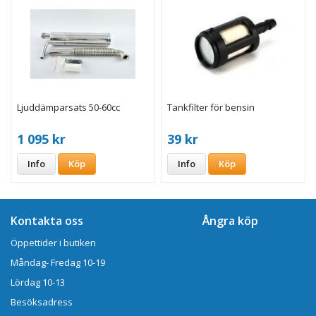
Ljuddämparsats 50-60cc
Tankfilter för bensin
1 095 kr
39 kr
Info
Köp
Info
Köp
Kontakta oss
Ångra köp
Öppettider i butiken
Måndag- Fredag 10-19
Lördag 10-13
Besöksadress