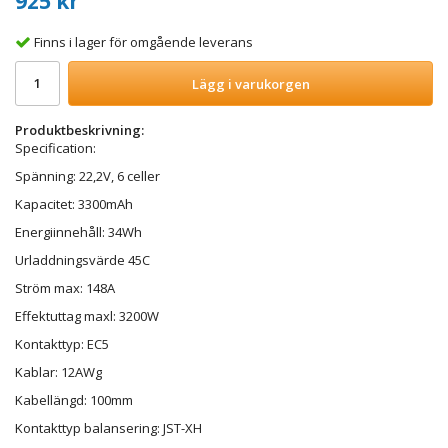
925 kr
Finns i lager för omgående leverans
Lägg i varukorgen
Produktbeskrivning:
Specification:
Spänning: 22,2V, 6 celler
Kapacitet: 3300mAh
Energiinnehåll: 34Wh
Urladdningsvärde 45C
Ström max: 148A
Effektuttag maxl: 3200W
Kontakttyp: EC5
Kablar: 12AWg
Kabellängd: 100mm
Kontakttyp balansering: JST-XH