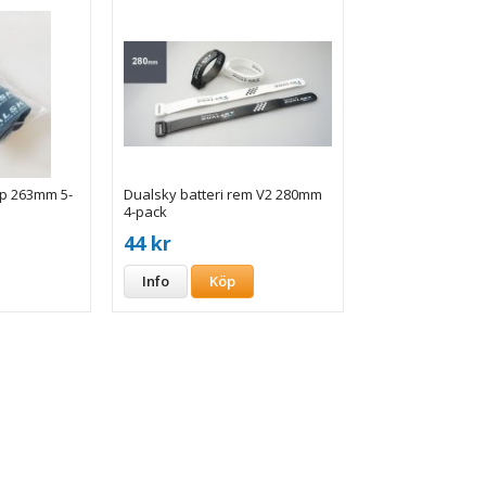
ap 263mm 5-
Dualsky batteri rem V2 280mm
4-pack
44 kr
Info
Köp