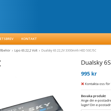
ETSBREV
KONTAKT
illbehör
Lipo 6S 22,2 Volt
Dualsky 6S 22,2V 3300mAh HED 50C/5C
Dualsky 6
995 kr
Kontakta oss för 
Bevaka produkt
Ange din e-postadre
lager! Din e-postadr