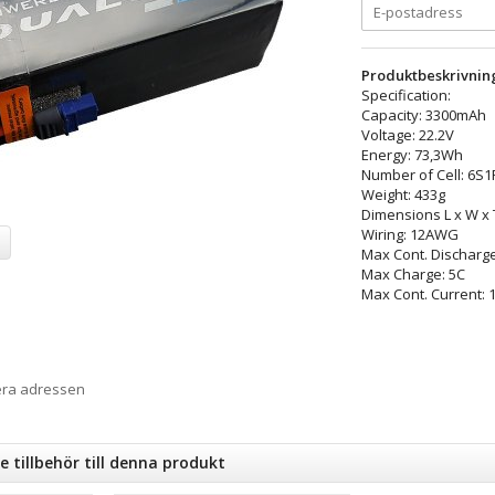
Produktbeskrivnin
Specification:
Capacity: 3300mAh
Voltage: 22.2V
Energy: 73,3Wh
Number of Cell: 6S1
Weight: 433g
Dimensions L x W x
Wiring: 12AWG
Max Cont. Discharge
Max Charge: 5C
Max Cont. Current: 
era adressen
tillbehör till denna produkt