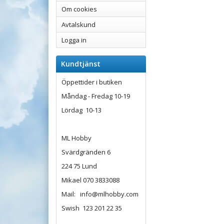
Om cookies
Avtalskund
Logga in
Kundtjänst
Öppettider i butiken
Måndag - Fredag 10-19
Lördag 10-13
ML Hobby
Svärdgränden 6
224 75 Lund
Mikael 070 3833088
Mail: info@mlhobby.com
Swish 123 201 22 35