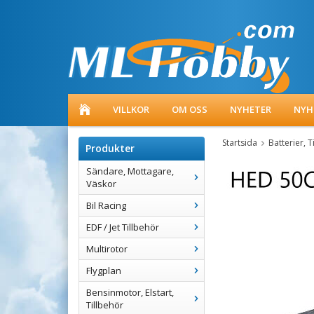
VILLKOR
OM OSS
NYHETER
NYH
Startsida
Batterier, T
Produkter
Sändare, Mottagare,
Väskor
Bil Racing
EDF / Jet Tillbehör
Multirotor
Flygplan
Bensinmotor, Elstart,
Tillbehör