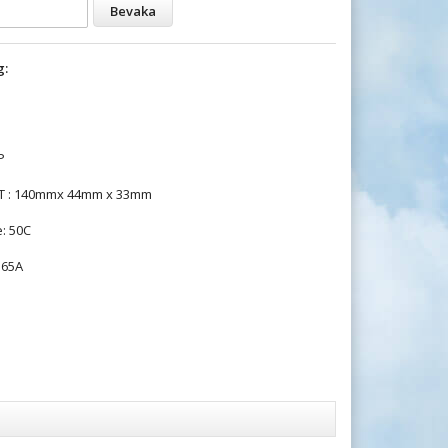
Bevaka
g:
P
 T : 140mmx 44mm x 33mm
: 50C
165A