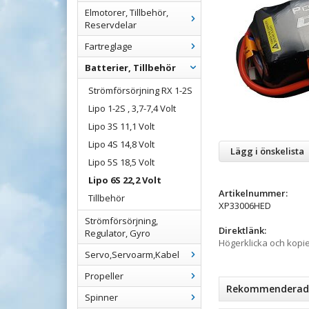
Elmotorer, Tillbehör,
Reservdelar
Fartreglage
Batterier, Tillbehör
Strömförsörjning RX 1-2S
Lipo 1-2S , 3,7-7,4 Volt
Lipo 3S 11,1 Volt
Lipo 4S 14,8 Volt
Lägg i önskelista
Lipo 5S 18,5 Volt
Lipo 6S 22,2 Volt
Artikelnummer:
Tillbehör
XP33006HED
Strömförsörjning,
Direktlänk:
Regulator, Gyro
Högerklicka och kopi
Servo,Servoarm,Kabel
Propeller
Rekommenderade 
Spinner