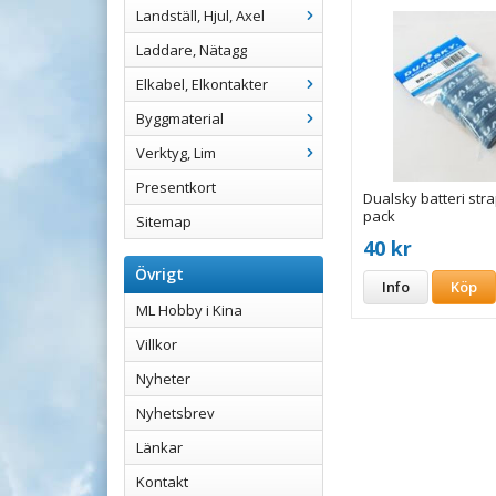
Landställ, Hjul, Axel
Laddare, Nätagg
Elkabel, Elkontakter
Byggmaterial
Verktyg, Lim
Presentkort
Dualsky batteri str
pack
Sitemap
40 kr
Övrigt
Info
Köp
ML Hobby i Kina
Villkor
Nyheter
Nyhetsbrev
Länkar
Kontakt