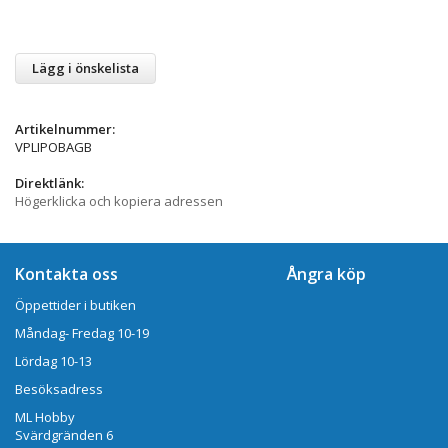
Lägg i önskelista
Artikelnummer:
VPLIPOBAGB
Direktlänk:
Högerklicka och kopiera adressen
Kontakta oss
Ångra köp
Öppettider i butiken
Måndag- Fredag 10-19
Lördag 10-13
Besöksadress
ML Hobby
Svärdgränden 6