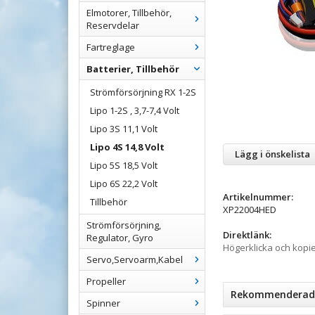
Elmotorer, Tillbehör,
Reservdelar
Fartreglage
Batterier, Tillbehör
Strömförsörjning RX 1-2S
Lipo 1-2S , 3,7-7,4 Volt
Lipo 3S 11,1 Volt
Lipo 4S 14,8 Volt
Lägg i önskelista
Lipo 5S 18,5 Volt
Lipo 6S 22,2 Volt
Artikelnummer:
Tillbehör
XP22004HED
Strömförsörjning,
Direktlänk:
Regulator, Gyro
Högerklicka och kopi
Servo,Servoarm,Kabel
Propeller
Rekommenderade 
Spinner