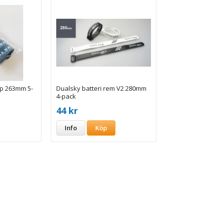
ap 263mm 5-
Dualsky batteri rem V2 280mm
4-pack
44 kr
Info
Köp