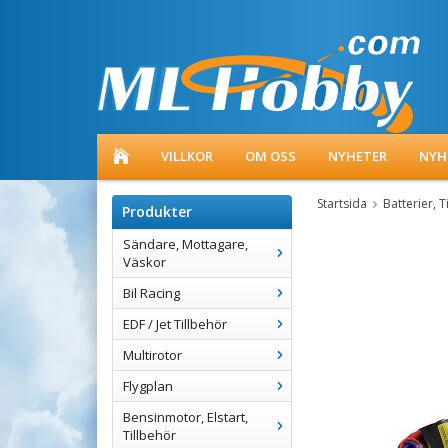
VILLKOR
OM OSS
NYHETER
NYH
Startsida
Batterier, T
Produkter
Sändare, Mottagare,
Väskor
Bil Racing
EDF / Jet Tillbehör
Multirotor
Flygplan
Bensinmotor, Elstart,
Tillbehör