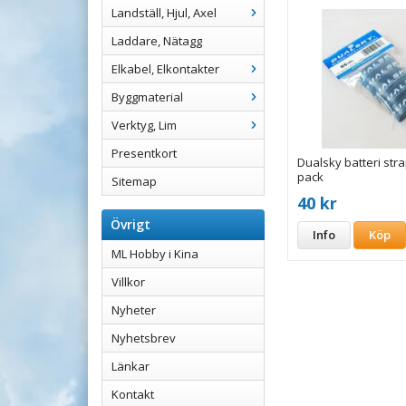
Landställ, Hjul, Axel
Laddare, Nätagg
Elkabel, Elkontakter
Byggmaterial
Verktyg, Lim
Presentkort
Dualsky batteri str
pack
Sitemap
40 kr
Övrigt
Info
Köp
ML Hobby i Kina
Villkor
Nyheter
Nyhetsbrev
Länkar
Kontakt