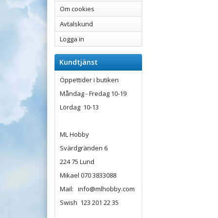
Om cookies
Avtalskund
Logga in
Kundtjänst
Öppettider i butiken
Måndag - Fredag 10-19
Lördag 10-13
ML Hobby
Svärdgränden 6
224 75 Lund
Mikael 070 3833088
Mail: info@mlhobby.com
Swish 123 201 22 35