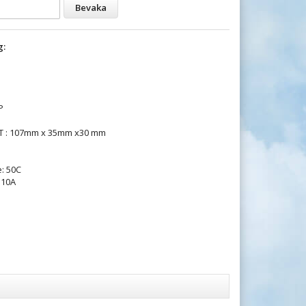
Bevaka
g:
P
 T : 107mm x 35mm x30 mm
: 50C
110A