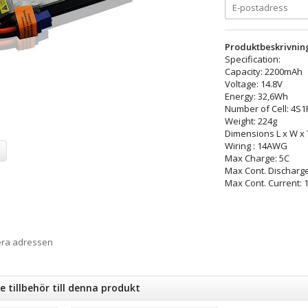
Produktbeskrivnin
Specification:
Capacity: 2200mAh
Voltage: 14.8V
Energy: 32,6Wh
Number of Cell: 4S1
Weight: 224g
Dimensions L x W x
Wiring : 14AWG
Max Charge: 5C
Max Cont. Discharge
Max Cont. Current: 
era adressen
tillbehör till denna produkt