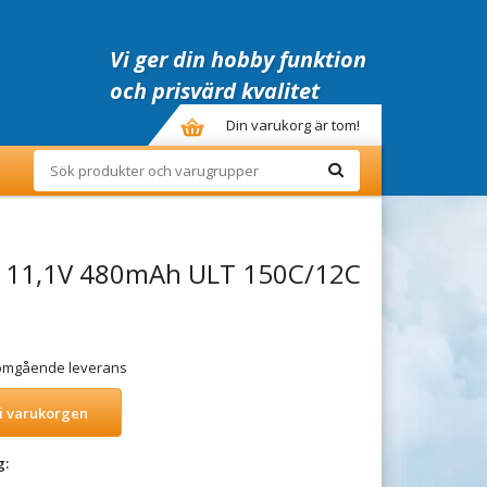
Vi ger din hobby funktion
och prisvärd kvalitet
Din varukorg är tom!
S 11,1V 480mAh ULT 150C/12C
r omgående leverans
i varukorgen
g: