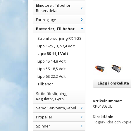
Elmotorer, Tillbehör,
Reservdelar
Fartreglage
Batterier, Tillbehör
Strömförsörjning RX 1-2S
Lipo 1-2S , 3,7-7,4 Volt
Lipo 3S 11,1 Volt
Lipo 4S 14,8 Volt
Lipo 5S 18,5 Volt
Lipo 6S 22,2 Volt
Lägg i önskelista
Tillbehör
Strömförsörjning,
Regulator, Gyro
Artikelnummer:
XP04803ULT
Servo,Servoarm,Kabel
Direktlänk:
Propeller
Högerklicka och kopi
Spinner