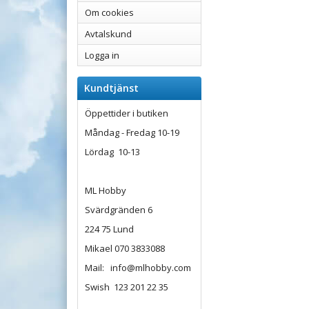
Om cookies
Avtalskund
Logga in
Kundtjänst
Öppettider i butiken
Måndag - Fredag 10-19
Lördag 10-13
ML Hobby
Svärdgränden 6
224 75 Lund
Mikael 070 3833088
Mail: info@mlhobby.com
Swish 123 201 22 35