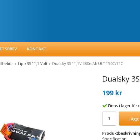
ETSBREV
KONTAKT
illbehör
Lipo 3S 11,1 Volt
Dualsky 3S 11,1V 480mAh ULT 150C/12C
Dualsky 3
199 kr
Finns i lager fö
Lägg 
Produktbeskrivnin
Specification: