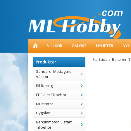
VILLKOR
OM OSS
NYHETER
NYH
Startsida
Batterier, T
Produkter
Sändare, Mottagare,
Väskor
Bil Racing
EDF / Jet Tillbehör
Multirotor
Flygplan
Bensinmotor, Elstart,
Tillbehör