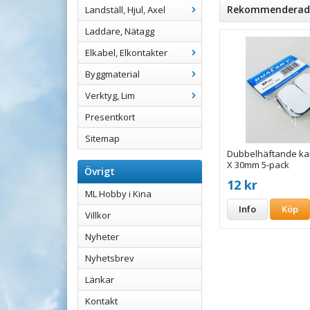
Rekommenderade 
Landställ, Hjul, Axel
Laddare, Nätagg
Elkabel, Elkontakter
Byggmaterial
Verktyg, Lim
Presentkort
Sitemap
Dubbelhäftande ka
X 30mm 5-pack
Övrigt
12 kr
ML Hobby i Kina
Info
Köp
Villkor
Nyheter
Nyhetsbrev
Länkar
Kontakt