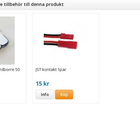
tillbehör till denna produkt
rdborre 50
JST kontakt 1par
15 kr
Info
Köp